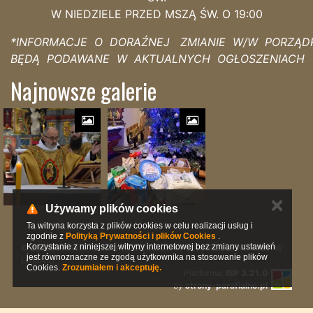
W NIEDZIELE PRZED MSZĄ ŚW. O 19:00
*INFORMACJE O DORAŹNEJ ZMIANIE W/W PORZĄD
BĘDĄ PODAWANE W AKTUALNYCH OGŁOSZENIACH
Najnowsze galerie
✕
Używamy plików cookies
Ta witryna korzysta z plików cookies w celu realizacji usług i
zgodnie z
Polityką Prywatności i plików Cookies
.
Korzystanie z niniejszej witryny internetowej bez zmiany ustawień
© 2019 PARAFIA RZYMSKOKATOLICKA PW. NARODZENIA NMP W
jest równoznaczne ze zgodą użytkownika na stosowanie plików
LUBINIU
Cookies.
Zrozumiałem i akceptuję.
Platforma:
ISP 3.21.0
by
strony-parafialne.pl