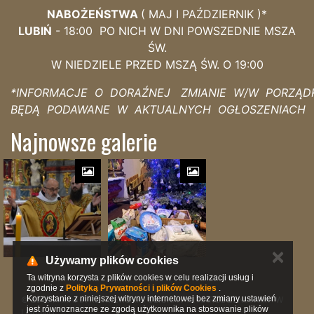
NABOŻEŃSTWA
( MAJ I PAŹDZIERNIK )*
LUBIŃ
- 18:00 PO NICH W DNI POWSZEDNIE MSZA
ŚW.
W NIEDZIELE PRZED MSZĄ ŚW. O 19:00
*INFORMACJE O DORAŹNEJ ZMIANIE W/W PORZĄD
BĘDĄ PODAWANE W AKTUALNYCH OGŁOSZENIACH
Najnowsze galerie
✕
Używamy plików cookies
Ta witryna korzysta z plików cookies w celu realizacji usług i
zgodnie z
Polityką Prywatności i plików Cookies
.
Korzystanie z niniejszej witryny internetowej bez zmiany ustawień
© 2019 PARAFIA RZYMSKOKATOLICKA PW. NARODZENIA NMP W
jest równoznaczne ze zgodą użytkownika na stosowanie plików
LUBINIU