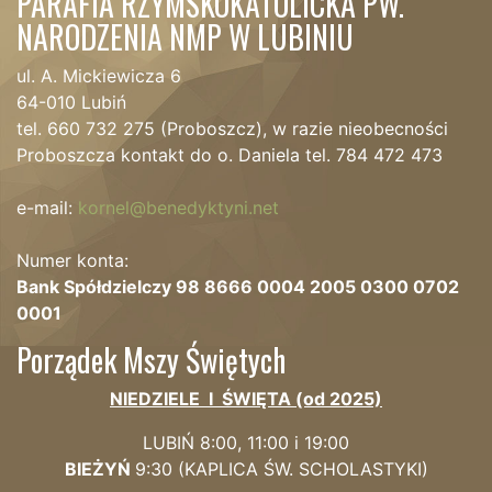
PARAFIA RZYMSKOKATOLICKA PW.
NARODZENIA NMP W LUBINIU
ul. A. Mickiewicza 6
64-010 Lubiń
tel. 660 732 275 (Proboszcz), w razie nieobecności
Proboszcza kontakt do o. Daniela tel. 784 472 473
e-mail:
kornel@benedyktyni.net
Numer konta:
Bank Spółdzielczy 98 8666 0004 2005 0300 0702
0001
Porządek Mszy Świętych
NIEDZIELE I ŚWIĘTA (od 2025)
LUBIŃ 8:00, 11:00 i 19:00
BIEŻYŃ
9:
30 (KAPLICA
ŚW. SCHOLASTYKI)