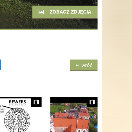
ZOBACZ ZDJĘCIA
↵ wróć