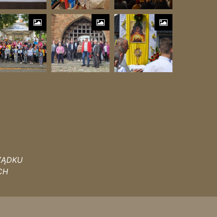
ZĄDKU
CH