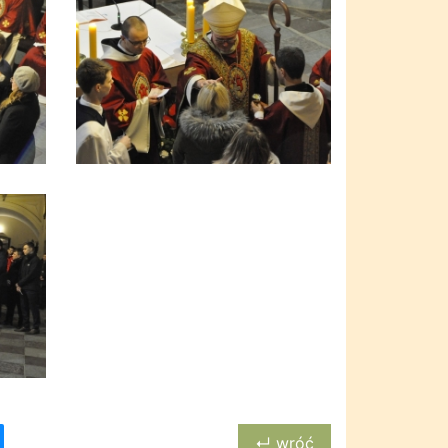
↵ wróć