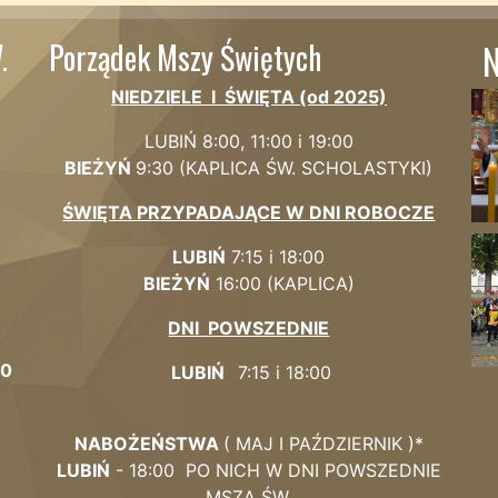
.
Porządek Mszy Świętych
N
NIEDZIELE I ŚWIĘTA (od 2025)
LUBIŃ 8:00, 11:00 i 19:00
BIEŻYŃ
9:
30 (KAPLICA
ŚW. SCHOLASTYKI)
ŚWIĘTA PRZYPADAJĄCE W DNI ROBOCZE
LUBIŃ
7:15 i 18:00
BIEŻYŃ
16:00 (KAPLICA)
DNI POWSZEDNIE
00
LUBIŃ
7:15 i 18:00
NABOŻEŃSTWA
( MAJ I PAŹDZIERNIK )*
LUBIŃ
- 18:00 PO NICH W DNI POWSZEDNIE
MSZA ŚW.