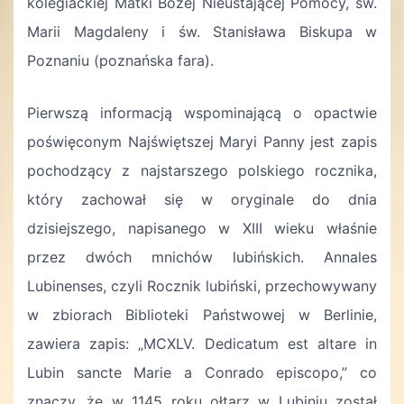
kolegiackiej Matki Bożej Nieustającej Pomocy, św.
Marii Magdaleny i św. Stanisława Biskupa w
Poznaniu (poznańska fara).
Pierwszą informacją wspominającą o opactwie
poświęconym Najświętszej Maryi Panny jest zapis
pochodzący z najstarszego polskiego rocznika,
który zachował się w oryginale do dnia
dzisiejszego, napisanego w XIII wieku właśnie
przez dwóch mnichów lubińskich. Annales
Lubinenses, czyli Rocznik lubiński, przechowywany
w zbiorach Biblioteki Państwowej w Berlinie,
zawiera zapis: „MCXLV. Dedicatum est altare in
Lubin sancte Marie a Conrado episcopo,” co
znaczy, że w 1145 roku ołtarz w Lubiniu został