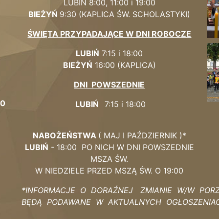
LUBIŃ 8:00, 11:00 i 19:00
BIEŻYŃ
9:
30 (KAPLICA
ŚW. SCHOLASTYKI)
ŚWIĘTA PRZYPADAJĄCE W DNI ROBOCZE
LUBIŃ
7:15 i 18:00
BIEŻYŃ
16:00 (KAPLICA)
DNI POWSZEDNIE
00
LUBIŃ
7:15 i 18:00
NABOŻEŃSTWA
( MAJ I PAŹDZIERNIK )*
LUBIŃ
- 18:00 PO NICH W DNI POWSZEDNIE
MSZA ŚW.
W NIEDZIELE PRZED MSZĄ ŚW. O 19:00
*INFORMACJE O DORAŹNEJ ZMIANIE W/W POR
BĘDĄ PODAWANE W AKTUALNYCH OGŁOSZENIA