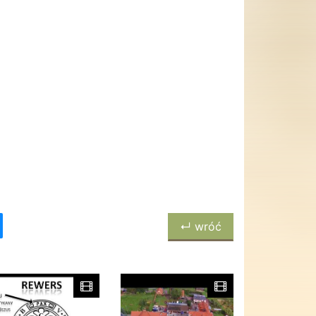
↵ wróć