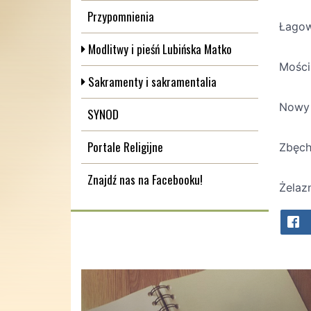
Przypomnienia
Łagow
Modlitwy i pieśń Lubińska Matko
Mościs
Sakramenty i sakramentalia
Nowy 
SYNOD
Portale Religijne
Zbęch
Znajdź nas na Facebooku!
Żelaz