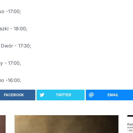
o -17:00;
zki - 18:00;
Dwór - 17:30;
y - 17:00,
no -16:00.
FACEBOOK
TWITTER
EMAIL