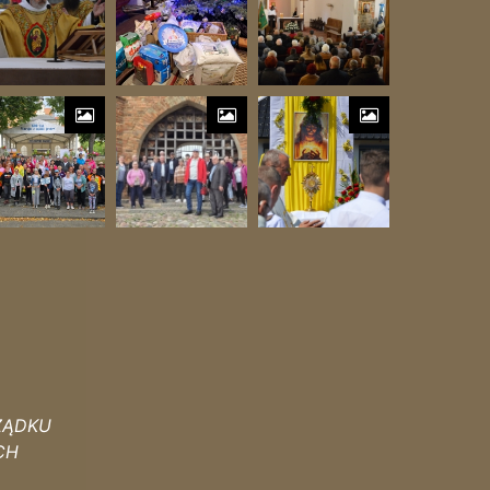
ZĄDKU
CH