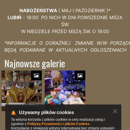
NABOŻEŃSTWA
( MAJ I PAŹDZIERNIK )*
LUBIŃ
- 18:00 PO NICH W DNI POWSZEDNIE MSZA
ŚW.
W NIEDZIELE PRZED MSZĄ ŚW. O 19:00
*INFORMACJE O DORAŹNEJ ZMIANIE W/W PORZĄD
BĘDĄ PODAWANE W AKTUALNYCH OGŁOSZENIACH
Najnowsze galerie
✕
Używamy plików cookies
Ta witryna korzysta z plików cookies w celu realizacji usług i
zgodnie z
Polityką Prywatności i plików Cookies
.
Korzystanie z niniejszej witryny internetowej bez zmiany ustawień
© 2019 PARAFIA RZYMSKOKATOLICKA PW. NARODZENIA NMP W